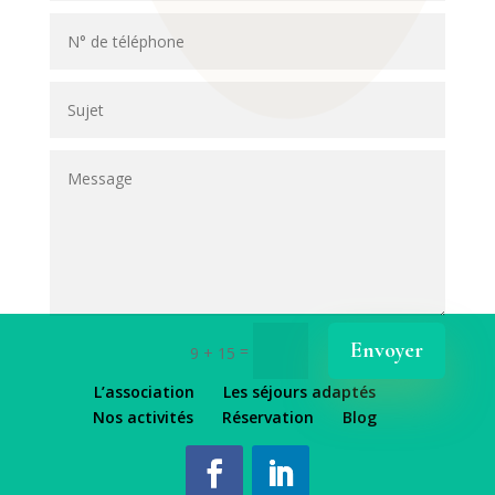
Envoyer
=
9 + 15
L’association
Les séjours adaptés
Nos activités
Réservation
Blog