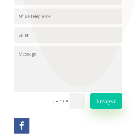
Envoyer
=
4 + 13